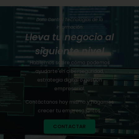
Data Control Tecnologías de la
información
Lleva tu negocio al
siguiente nivel
Hablemos sobre cómo podemos
ayudarte en ciberseguridad,
estrategia digital o gestión
empresarial.
Contáctanos hoy mismo y hagamos
crecer tu empresa juntos.
CONTACTAR