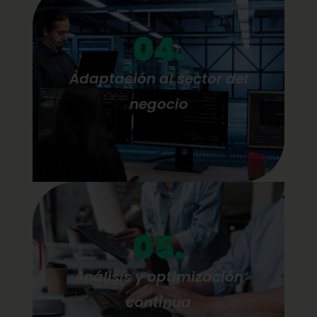
04.
Adaptación al sector del
negocio
05.
Análisis y optimización
continua