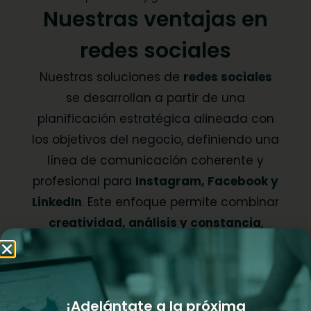
Nuestras ventajas en
redes sociales
Nuestras soluciones de
redes sociales
se desarrollan a partir de una
planificación estratégica alineada con
los objetivos del negocio, definiendo una
línea de comunicación coherente y
profesional para
Instagram, Facebook y
LinkedIn
. Este enfoque permite combinar
creatividad, análisis y constancia
,
garantizando una presencia digital
sólida y orientada a resultados
medibles.
¡Adelántate a la próxima